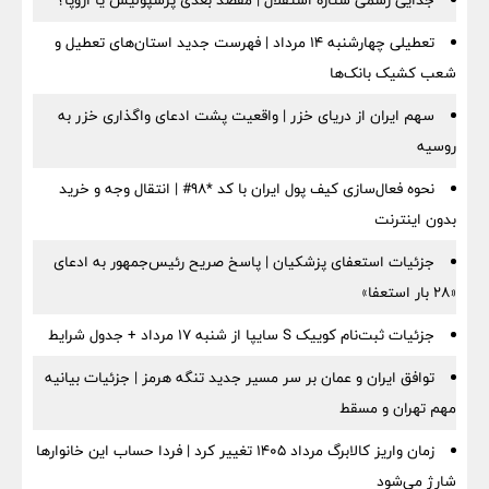
جدایی رسمی ستاره استقلال | مقصد بعدی پرسپولیس یا اروپا؟
تعطیلی چهارشنبه ۱۴ مرداد | فهرست جدید استان‌های تعطیل و
شعب کشیک بانک‌ها
سهم ایران از دریای خزر | واقعیت پشت ادعای واگذاری خزر به
روسیه
نحوه فعال‌سازی کیف پول ایران با کد *98# | انتقال وجه و خرید
بدون اینترنت
جزئیات استعفای پزشکیان | پاسخ صریح رئیس‌جمهور به ادعای
«۲۸ بار استعفا»
جزئیات ثبت‌نام کوییک S سایپا از شنبه ۱۷ مرداد + جدول شرایط
توافق ایران و عمان بر سر مسیر جدید تنگه هرمز | جزئیات بیانیه
مهم تهران و مسقط
زمان واریز کالابرگ مرداد ۱۴۰۵ تغییر کرد | فردا حساب این خانوارها
شارژ می‌شود