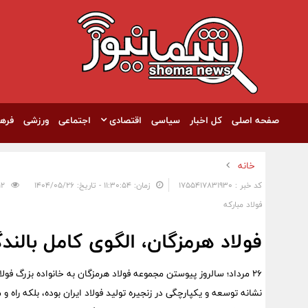
صفحه اصلی
کل اخبار
سیاسی
اقتصادی
اجتماعی
ورزشی
فره
خانه
کد خبر : 1755417831930
زمان: ۱۱:۳۰:۵۴ - تاریخ: ۱۴۰۴/۰۵/۲۶
312
فولاد مبارکه
فولاد هرمزگان، الگوی کامل بالن
26 مرداد؛ سالروز پیوستن مجموعه فولاد هرمزگان به خانواده بزرگ فو
نشانه توسعه و یکپارچگی در زنجیره تولید فولاد ایران بوده، بلکه راه و 