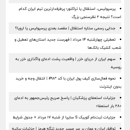
پرسپولیس، استقلال یا تراکتور؛ پرطرفدارترین تیم ایران کدام
است؟ نتیجه ۲ نظرسنجی بزرگ
جدایی رسمی ستاره استقلال | مقصد بعدی پرسپولیس یا اروپا؟
تعطیلی چهارشنبه ۱۴ مرداد | فهرست جدید استان‌های تعطیل و
شعب کشیک بانک‌ها
سهم ایران از دریای خزر | واقعیت پشت ادعای واگذاری خزر به
روسیه
نحوه فعال‌سازی کیف پول ایران با کد *98# | انتقال وجه و خرید
بدون اینترنت
جزئیات استعفای پزشکیان | پاسخ صریح رئیس‌جمهور به ادعای
«۲۸ بار استعفا»
جزئیات ثبت‌نام کوییک S سایپا از شنبه ۱۷ مرداد + جدول شرایط
توافق ایران و عمان بر سر مسیر جدید تنگه هرمز | جزئیات بیانیه