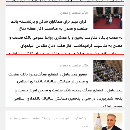
کرده است، صبح امروز سه شنبه اول مهرماه در جمع کارکنان مدیریت
استانی فارس از بهره برداری ۸ طرح ایجادی با تسهیلات سرمایه ثابت و
بانک صنعت و معدن
پرداخت تسهیلات سرمایه در گردش به 60 طرح تولیدی در سال گذشته
اكران فیلم برای همكاران شاغل و بازنشسته بانك
که زمینه‌ساز ایجاد یک‌هزار فرصت شغلی جدید در این استان شد، خبر
صنعت و معدن به مناسبت آغاز هفته دفاع
داد.
مقدس
به همت پایگاه مقاومت بسیج و با همکاری روابط عمومی بانک صنعت و
معدن به مناسبت گرامیداشت آغاز هفته دفاع مقدس، فیلمهای
سینمایی ناتور دشت و رویا شهر در سینما فلسطین برای کارکنان شاغل و
بازنشسته این بانک اکران شد.
بانک صنعت و معدن
حضور مدیرعامل و اعضای هیأت‌مدیره بانك صنعت
و معدن در همایش سالیانه بانكداری اسلامی
مدیرعامل و اعضای هیأت ‌مدیره بانک صنعت و معدن امروز بیست و
پنجم شهریورماه در سی‌ و پنجمین همایش سالیانه بانکداری اسلامی،
حضور یافتند.
در گفتگو با عضو هیات مدیره بانک صنعت و معدن مطرح
شد؛