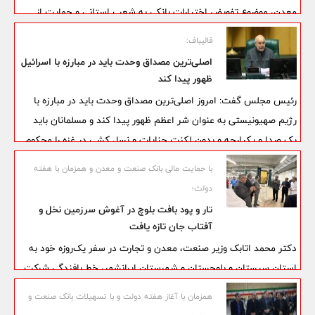
معدن، موضوع تفویض اختیارات بانکی به شعب استانی و حمایت از
تولید، مورد تأکید قرار گرفت.
قالیباف:
اصلی‌ترین مصداق وحدت باید در مبارزه با اسرائیل
ظهور پیدا کند
رئیس مجلس گفت: امروز اصلی‌ترین مصداق وحدت باید در مبارزه با
رژیم صهیونیستی به عنوان شر اعظم ظهور پیدا کند و مسلمانان باید
یک صدا و یکپارچه و بدون لکنت جنایات و نسل کشی در غزه را محکوم
کنند.
با حمایت مالی بانک صنعت و معدن و همزمان با هفته
دولت؛
تار و پود بافت بلوچ در آغوش سرزمین نخل و
آفتاب جان تازه یافت
دکتر محمد اتابک وزیر صنعت، معدن و تجارت در سفر یک‌روزه خود به
استان سیستان و بلوچستان و شهرستان ایرانشهر، خط بافندگی شرکت
گسترش صنایع بلوچ را در این شهرستان با دستور رئیس جمهور افتتاح
همزمان با آغاز هفته دولت و با تسهیلات بانک صنعت و
کرد. این پروژه بزرگ صنعتی با پشتیبانی مالی بانک صنعت و معدن آغاز