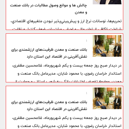
چالش ها و موانع وصول مطالبات در بانك صنعت
و معدن
تحريم‌ها، نوسانات نرخ ارز و پيش‌بيني‌پذير نبودن متغيرهاي اقتصادي،
شناخت ناکافي از توان مالي و اجرايي مشتريان، ضعف کنترل و نظارت
دقيق، مشکلات بانک‌ها در صدور اجراييه و تمليک وثايق، فشار نهادهاي
1
مختلف و متنوع برون بانکي و شوراها و کميته‌هاي مختلف ملي و استاني
بانك صنعت و معدن ظرفیت‌های ارزشمندی برای
در حمايت از واحدهاي توليدي بدهکار و به‌خصوص وجود قوانين
نقش‌آفرینی در اقتصاد این استان دارد
متعارض در زمينه وصول مطالبات از عمده‌ترين دلايل معوق شدن
در دیدار صبح روز جمعه بیست و یکم شهریورماه، غلامحسین مظفری،
مطالبات شبکه بانکي به شمار مي‌آيد که به يکي از معضلات مهم
استاندار خراسان رضوی، با محمود شایان، مدیرعامل بانک صنعت و
بانک‌ها تبديل شده است. نظر به اهميت موضوع و در راستاي بيان نقطه
معدن، موضوع تفویض اختیارات بانکی به شعب استانی و حمایت از
نظرات خبرگان بانکي در خصوص اين معضل، در گفت‌وگو با بيژن اسدي
تولید، مورد تأکید قرار گرفت.
1
عضو هيات مديره «بانک صنعت و معدن» به بررسي چالش‌ها و موانع
وصول مطالبات در بانک تخصصي صنعت و معدن پرداخته‌ايم که در
بانك صنعت و معدن ظرفیت‌های ارزشمندی برای
نقش‌آفرینی در اقتصاد این استان دارد
ادامه آمده است.
در دیدار صبح روز جمعه بیست و یکم شهریورماه، غلامحسین مظفری،
استاندار خراسان رضوی، با محمود شایان، مدیرعامل بانک صنعت و