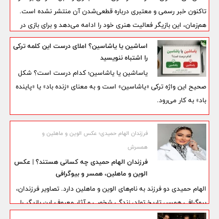
تاکنون خبر رسمی و معتبری درباره قطعی‌شدن آن منتشر نشده است.
هم‌زمان، این بازیگر فعالیت هنری خود را ادامه می‌دهد و برای بازی در
فیلم سینمایی «دیازپام» در کنار مهدی هاشمی آماده می‌شود.
اساشین یا یاشاسین؟ املای درست این کلمه ترکی
را اشتباه ننویسید
یاساشین یا یاشاسین؛ کدام درست است؟ شکل
صحیح این واژه ترکی «یاشاسین» است و به معنای «زنده باد» یا «پاینده
باد» به کار می‌رود.
فرزندان الهام حمیدی؛ عکس الوین و ماهلین و
همسرش
فرزندان الهام حمیدی چه کسانی هستند؟ | عکس
الوین و ماهلین، همسر و بیوگرافی
الهام حمیدی دو فرزند به نام‌های الوین و ماهلین دارد. تصاویر فرزندان،
بیوگرافی همسر، تاریخ تولد، زندگی شخصی و آثار معروف این بازیگر را
ببینید.