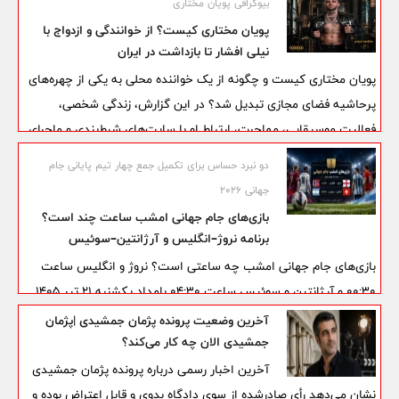
بیوگرافی پویان مختاری
پویان مختاری کیست؟ از خوانندگی و ازدواج با
نیلی افشار تا بازداشت در ایران
پویان مختاری کیست و چگونه از یک خواننده محلی به یکی از چهره‌های
پرحاشیه فضای مجازی تبدیل شد؟ در این گزارش، زندگی شخصی،
فعالیت موسیقایی، مهاجرت، ارتباط او با سایت‌های شرط‌بندی و ماجرای
بازداشت‌های منتسب به او را مرور می‌کنیم.
دو نبرد حساس برای تکمیل جمع چهار تیم پایانی جام
جهانی ۲۰۲۶
بازی‌های جام جهانی امشب ساعت چند است؟
برنامه نروژ–انگلیس و آرژانتین–سوئیس
بازی‌های جام جهانی امشب چه ساعتی است؟ نروژ و انگلیس ساعت
۰۰:۳۰ و آرژانتین و سوئیس ساعت ۰۴:۳۰ بامداد یکشنبه ۲۱ تیر ۱۴۰۵
به میدان می‌روند.
آخرین وضعیت پرونده پژمان جمشیدی |پژمان
جمشیدی الان چه کار می‌کند؟
آخرین اخبار رسمی درباره پرونده پژمان جمشیدی
نشان می‌دهد رأی صادرشده از سوی دادگاه بدوی و قابل اعتراض بوده و