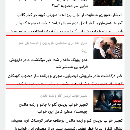
بلایی سر محبوبه آمد؟
انتشار تصویری متفاوت از ترلان پروانه با صورتی کبود در کنار گلاب
آدینه، هم‌زمان با آغاز فصل دوم سریال «بامداد خمار»، توجه کاربران
فضای مجازی را به خود جلب کرد؛ تصویری که به داستان پررنج محبوبه
در فصل تازه این مجموعه مربوط است و ارتباطی با زندگی واقعی این
خبری تلخ برای مخاطبان تلویزیون و دوستداران عمو
بازیگر ندارد.
پورنگ
عمو پورنگ داغدار شد؛ خبر درگذشت مادر داریوش
فرضیایی منتشر شد
خبر درگذشت مادر داریوش فرضیایی، مجری و برنامه‌ساز محبوب کودکان
که با نام «عمو پورنگ» شناخته می‌شود، منتشر شد؛ خبری تلخ که با
توجه به رابطه عاطفی و صمیمانه این هنرمند با مادرش، واکنش گسترده
تعبیر خواب بریدن گلو و زنده ماندن
مخاطبان را به دنبال داشته است.
تعبیر خواب بریدن گلو با چاقو و زنده ماندن
چیست؟ معنی کامل این خواب
تعبیر خواب بریدن گلو و زنده ماندن برخلاف ظاهر ترسناک آن، همیشه
نشانه اتفاق بد یا خطر قطعی نیست. بسیاری از معبران این خواب را