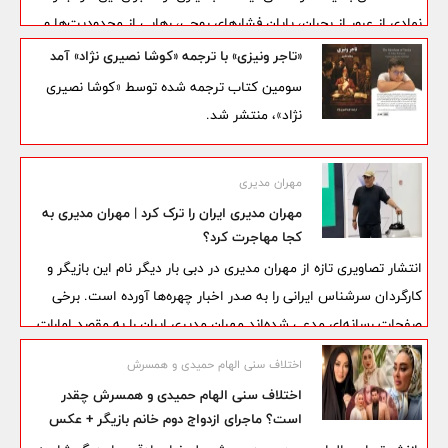
نمادی از عبور از بحران، پایان فشارهای روحی، رهایی از محدودیت‌ها و
شروع مرحله‌ای تازه در زندگی می‌دانند. البته تعبیر دقیق این خواب به
«تاجر ونیزی» با ترجمه «کوشا نصیری نژاد» آمد
جزئیاتی مثل دیدن خون، احساس ترس، فردی که گلو را می‌برد و زنده
سومین کتاب ترجمه شده توسط «کوشا نصیری
ماندن بعد از حادثه بستگی دارد.
نژاد»، منتشر شد.
مهران مدیری
مهران مدیری ایران را ترک کرد | مهران مدیری به
کجا مهاجرت کرد؟
انتشار تصاویری تازه از مهران مدیری در دبی بار دیگر نام این بازیگر و
کارگردان سرشناس ایرانی را به صدر اخبار چهره‌ها آورده است. برخی
صفحات رسانه‌ای مدعی شده‌اند مهران مدیری ایران را به مقصد امارات
ترک کرده و با استفاده از اقامت مبتنی بر مالکیت ملک، در دبی اقامت
اختلاف سنی الهام حمیدی و همسرش
دارد؛ خبری که هنوز با واکنش رسمی این هنرمند همراه نشده است.
اختلاف سنی الهام حمیدی و همسرش چقدر
است؟ ماجرای ازدواج دوم خانم بازیگر + عکس