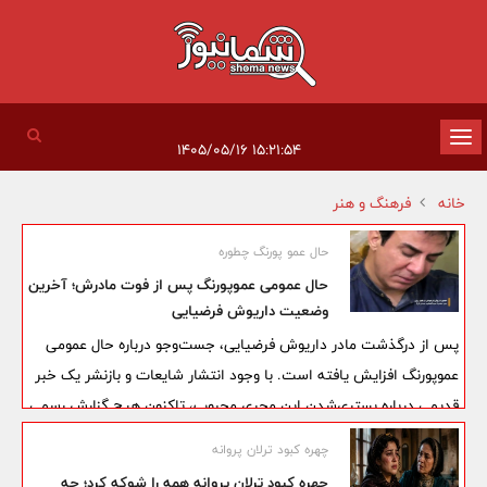
تغییر
۱۵:۲۱:۵۴ ۱۴۰۵/۰۵/۱۶
وضعیت
خانه
فرهنگ و هنر
ناوبری
حال عمو پورنگ چطوره
حال عمومی عموپورنگ پس از فوت مادرش؛ آخرین
وضعیت داریوش فرضیایی
پس از درگذشت مادر داریوش فرضیایی، جست‌وجو درباره حال عمومی
عموپورنگ افزایش یافته است. با وجود انتشار شایعات و بازنشر یک خبر
قدیمی درباره بستری‌شدن این مجری محبوب، تاکنون هیچ گزارش رسمی
درباره وخامت حال جسمانی یا انتقال دوباره او به بیمارستان منتشر نشده
چهره کبود ترلان پروانه
است.
چهره کبود ترلان پروانه همه را شوکه کرد؛ چه