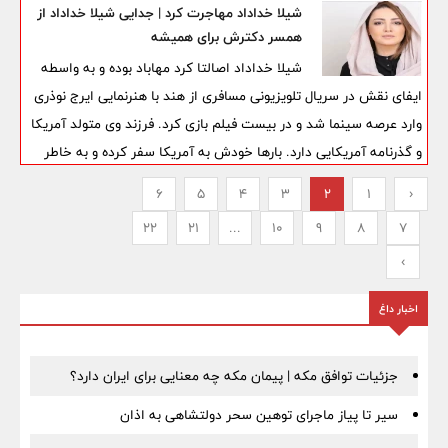
تعبیر دقیق آن به این بستگی دارد که جنازه متعلق به چه کسی باشد و
شیلا خداداد مهاجرت کرد | جدایی شیلا خداداد از
شما در خواب چه احساسی داشته باشید.
همسر دکترش برای همیشه
شیلا خداداد اصالتا کرد مهاباد بوده و به واسطه
ایفای نقش در سریال تلویزیونی مسافری از هند با هنرنمایی ایرج نوذری
وارد عرصه سینما شد و در بیست فیلم بازی کرد. فرزند وی متولد آمریکا
و گذرنامه آمریکایی دارد. بارها خودش به آمریکا سفر کرده و به خاطر
ارتباط با امیرقاسمی و شب خیز یکبار سابقه بازجویی در سال ۹۴ هم در
6
5
4
3
2
1
‹
کارنامه دارد. در ادامه به جزئیات زندگی خصوصی شیلا خداد می پردازیم
22
21
...
10
9
8
7
›
اخبار داغ
جزئیات توافق مکه | پیمان مکه چه معنایی برای ایران دارد؟
سیر تا پیاز ماجرای توهین سحر دولتشاهی به اذان