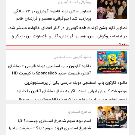
بیوگرافی فاطمه گودرزی
تصاویر جشن تولد فاطمه گودرزی در ۶۳ سالگی
پربازدید شد | بیوگرافی، همسر و فرزندان خانم
بازیگر
تصاویر تازه جشن تولد فاطمه گودرزی در کنار اعضای خانواده منتشر شد.
در ادامه، بیوگرافی، سن، همسر، فرزندان، آثار و افتخارات این بازیگر را
بخوانید.
دانلود کارتون باب اسفنجی
دانلود کارتون باب اسفنجی دوبله فارسی + تماشای
آنلاین قسمت جدید SpongeBob با کیفیت HD
دانلود کارتون باب اسفنجی دوبله فارسی یکی از پرجستجوترین
موضوعات کاربران ایرانی است. اگر به دنبال تماشای آنلاین یا دانلود
قسمت‌های جدید باب اسفنجی با کیفیت HD هستید، در این مطلب
می‌توانید ویدئوی این قسمت، داستان، شخصیت‌های اصلی و اطلاعات
شاهرخ استخری
کامل این انیمیشن محبوب را مشاهده کنید.
اسم بچه سوم شاهرخ استخری چیست؟ آیا
شاهرخ استخری فرزند سوم دارد؟ + حقیقت ماجرا