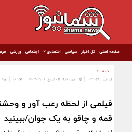
صفحه اصلی
کل اخبار
سیاسی
اقتصادی
اجتماعی
ورزشی
فره
خانه
کد خبر : 1113058
زمان: ۱۶:۱۹:۲۶ - تاریخ: ۱۴۰۳/۱۲/۲۸
116
فیلمی از لحظه رعب آور و وحشتن
قمه و چاقو به یک جوان/ببینید