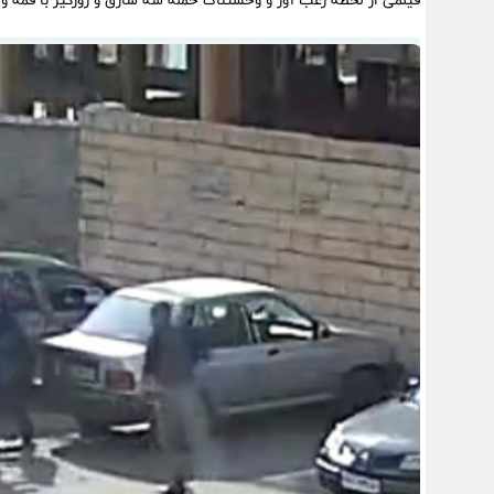
فیلمی از لحظه رعب آور و وحشتناک حمله سه سارق و زورگیر با قمه و 