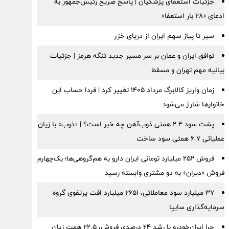
جزئیات استعفای پزشکیان | پاسخ صریح رئیس‌جمهور به
ادعای «۲۸ بار استعفا»
سیر تا پیاز سهم ایران از دریای خزر
توافق ایران و عمان بر سر مسیر جدید تنگه هرمز | جزئیات
بیانیه مهم تهران و مسقط
زمان واریز کالابرگ مرداد ۱۴۰۵ تغییر کرد | فردا حساب این
خانوارها شارژ می‌شود
پشت سود ۲.۴ همتی ذوب‌آهن چه خبر است؟ | «ذوب» با زیان
عملیاتی ۶.۷ همتی سود ساخت
فروش ۲۵۲ میلیارد تومانی ایران دارو به هم‌گروهی‌ها؛ یک‌چهارم
فروش «دیران» به دو مشتری وابسته رسید
۳۷ میلیارد سود معاملاتی، ۲۶۵۱ میلیارد افت پرتفوی گروه
سرمایه‌گذاری سایپا
چرا ایران‌خودرو با رشد ۲۴ درصدی فروش، ۲۲.۵ همت زیان