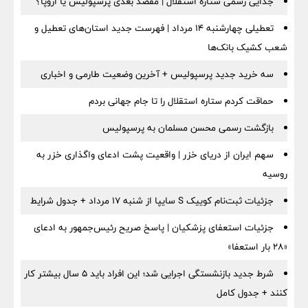
جدایی رسمی ستاره استقلال | مقصد بعدی پرسپولیس یا اروپا؟
تعطیلی چهارشنبه ۱۴ مرداد | فهرست جدید استان‌های تعطیل و
شعب کشیک بانک‌ها
سه خرید جدید پرسپولیس + آخرین وضعیت طارمی و اخباری
حماقت کردم ستاره استقلال را تا جام جهانی بردم
بازگشت رسمی محسن مسلمان به پرسپولیس
سهم ایران از دریای خزر | واقعیت پشت ادعای واگذاری خزر به
روسیه
جزئیات ثبت‌نام کوییک S سایپا از شنبه ۱۷ مرداد + جدول شرایط
جزئیات استعفای پزشکیان | پاسخ صریح رئیس‌جمهور به ادعای
«۲۸ بار استعفا»
شرط جدید بازنشستگی اجرایی شد؛ این افراد باید ۵ سال بیشتر کار
کنند + جدول کامل