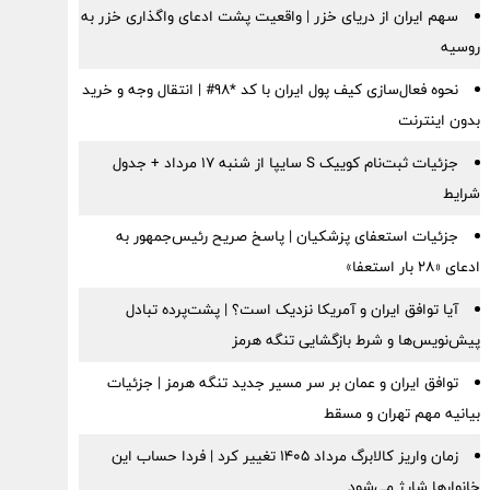
سهم ایران از دریای خزر | واقعیت پشت ادعای واگذاری خزر به
روسیه
نحوه فعال‌سازی کیف پول ایران با کد *98# | انتقال وجه و خرید
بدون اینترنت
جزئیات ثبت‌نام کوییک S سایپا از شنبه ۱۷ مرداد + جدول
شرایط
جزئیات استعفای پزشکیان | پاسخ صریح رئیس‌جمهور به
ادعای «۲۸ بار استعفا»
آیا توافق ایران و آمریکا نزدیک است؟ | پشت‌پرده تبادل
پیش‌نویس‌ها و شرط بازگشایی تنگه هرمز
توافق ایران و عمان بر سر مسیر جدید تنگه هرمز | جزئیات
بیانیه مهم تهران و مسقط
زمان واریز کالابرگ مرداد ۱۴۰۵ تغییر کرد | فردا حساب این
خانوارها شارژ می‌شود