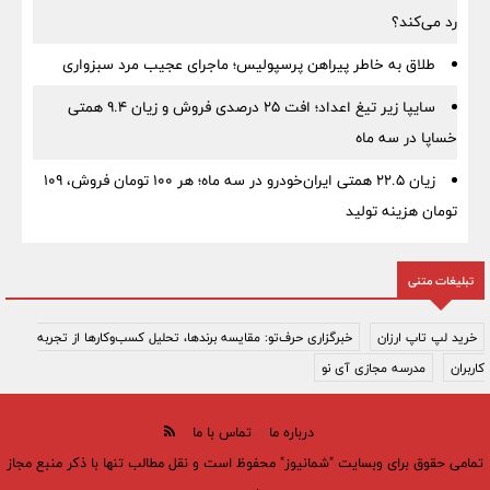
رد می‌کند؟
طلاق به خاطر پیراهن پرسپولیس؛ ماجرای عجیب مرد سبزواری
سایپا زیر تیغ اعداد؛ افت ۲۵ درصدی فروش و زیان ۹.۴ همتی
خساپا در سه ماه
زیان ۲۲.۵ همتی ایران‌خودرو در سه ماه؛ هر ۱۰۰ تومان فروش، ۱۰۹
تومان هزینه تولید
تبلیغات متنی
خرید لپ تاپ ارزان
خبرگزاری حرف‌تو: مقایسه برندها، تحلیل کسب‌وکارها از تجربه
کاربران
مدرسه مجازی آی نو
درباره ما
تماس با ما
تمامی حقوق برای وبسایت "شمانیوز" محفوظ است و نقل مطالب تنها با ذکر منبع مجاز