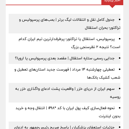
اخبار پربازدید
جدول کامل نقل و انتقالات لیگ برتر | بمب‌های پرسپولیس و
تراکتور؛ بحران استقلال
پرسپولیس، استقلال یا تراکتور؛ پرطرفدارترین تیم ایران کدام
است؟ نتیجه ۲ نظرسنجی بزرگ
جدایی رسمی ستاره استقلال | مقصد بعدی پرسپولیس یا اروپا؟
تعطیلی چهارشنبه ۱۴ مرداد | فهرست جدید استان‌های تعطیل و
شعب کشیک بانک‌ها
سهم ایران از دریای خزر | واقعیت پشت ادعای واگذاری خزر به
روسیه
نحوه فعال‌سازی کیف پول ایران با کد *98# | انتقال وجه و خرید
بدون اینترنت
جزئیات استعفای پزشکیان | پاسخ صریح رئیس‌جمهور به ادعای