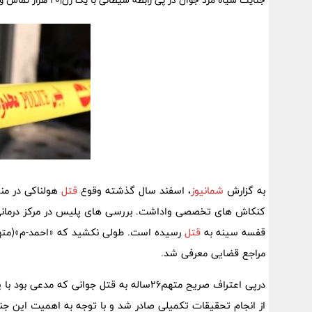
جنایت سیاه مرد جوان در پی رابطه شیطانی با یک زن|٢٠ هزار تماس و پیامک بین قاتل و زن مقتول رد و بدل شده بود
به گزارش
شمانیوز
، اسفند سال گذشته وقوع
قتل
هولناکی در منط
کنکاش های تخصصی واداشت. بررسی های پلیس در مرکز درمانی بیا
قفسه سینه به
قتل
رسیده است. طولی نکشید که «احمد-م»(مت
مراجع قضایی معرفی شد.
درپی اعتراف صریح متهم26ساله به قتل جوانی
از انجام تحقیقات تکمیلی صادر شد و با توجه به اهمیت این ج