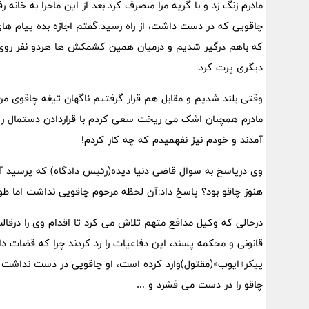
مادرم زنگ زد و با گریه مرا منصرف کرد.بعد از این ماجرا به خانه 
چاقویی که در دست داشت، از راه رسید.گفتم اجازه بده پیام ه
که باهم درگیر شدیم و درمیان همین کشمکش ها هردو نفر روی ز
دیگری پرت کرد.
وقتی بلند شدیم و مقابل هم قرار گرفتیم ناگهان تیغه چاقوی م
مادرم همچنان اشک می ریخت سعی کردم با قراردادن دستمال رو
آمدند و خودم نیز نفهمیدم که چه کار کردم!
وی درپاسخ به سوال قاضی دنیا دیده(رئیس دادگاه) که پرسید آی
هنوز چاقو بود؟ پاسخ داد:آن لحظه مرحوم چاقویی نداشت اما طو
درحالی که وکیل مدافع متهم تلاش می کرد تا اقدام وی را درقال
قانونی و محکمه پسند، این دفاعیات را رد کردند چرا که قضات دا
پیکر«ایوب»(مقتول)وارد کرده است، او چاقویی در دست نداشت و آ
چاقو را در دست می فشرد و …