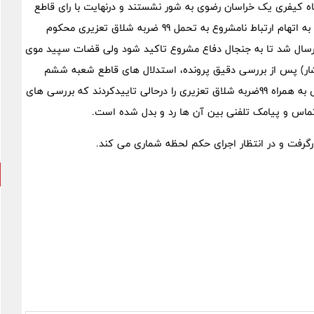
اه کیفری یک خراسان رضوی به شور نشستند و درنهایت با رای قاطع
،حکم به قصاص نفس و تحمل 99 ضربه شلاق دادند و «س»را نیز به اتهام ارتباط نامشروع به تحمل 99 ضربه شلاق تعزیری محکوم
ر ارسال شد تا به جنجال دفاع مشروع تاکید شود ولی قضات سپید موی
تشار) پس از بررسی دقیق پرونده، استدلال های قاطع شعبه ششم
دادگاه کیفری یک خراسان رضوی را پذیرفتند و حکم قصاص نفس به همراه 99ضربه شلاق تعزیری را درحالی تاییدکردند که بررسی های
گرفت و در انتظار اجرای حکم لحظه شماری می کند.