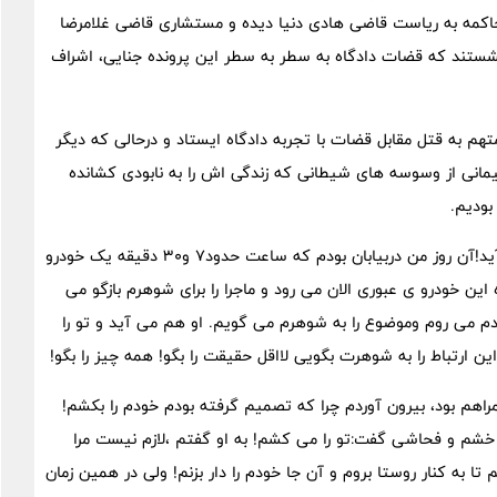
اکمه به ریاست قاضی هادی دنیا دیده و مستشاری قاضی غلامرضا
شستند که قضات دادگاه به سطر به سطر این پرونده جنایی، اشراف
 به قتل مقابل قضات با تجربه دادگاه ایستاد و درحالی که دیگر
شیمانی از وسوسه های شیطانی که زندگی اش را به نابودی کشانده
ودیم.
شب قبل از حادثه،همسر او به من پیام داد که فردا نزد من می آید!آن روز من دربیابان بودم که ساعت حدود7 و30 دقیقه یک خودرو
 این خودرو ی عبوری الان می رود و ماجرا را برای شوهرم بازگو می
م می روم وموضوع را به شوهرم می گویم. او هم می آید و تو را
رتباط را به شوهرت بگویی لااقل حقیقت را بگو! همه چیز را بگو!
م بود، بیرون آوردم چرا که تصمیم گرفته بودم خودم را بکشم!
 خشم و فحاشی گفت:تو را می کشم! به او گفتم ،لازم نیست مرا
 به کنار روستا بروم و آن جا خودم را دار بزنم! ولی در همین زمان