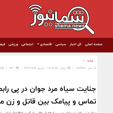
صفحه اصلی
کل اخبار
سیاسی
اقتصادی
اجتماعی
ورزشی
فره
خانه
کد خبر : 1072981
زمان: ۰۸:۲۶:۵۷ - تاریخ: ۱۴۰۲/۱۱/۱۵
123
تماس و پیامک بین قاتل و زن مق