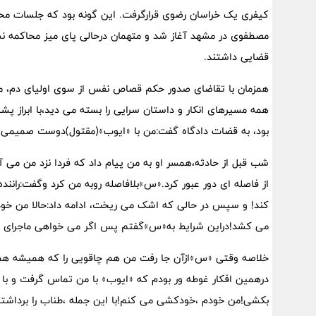
کیفری یک خراسان رضوی قرارگرفت. این گونه بود که جلسات مح
مصطفوی در مشهد آغاز شد و متهمان درحالی پای میز محاکمه ن
قضایی داشتند.
همزمان با تقاضای صدور حکم قصاص نفس از سوی اولیای دم، متهم
همه مسیرهای انکار و داستان سرایی را بسته می دید،با ابراز پ
بود، به قضات دادگاه گفت:من با «ایوب»(مقتول)دوست صمیمی ب
از فاصله ای دور عبور کرد.«س»بلافاصله روبه من کرد وگفت:راننده
کند! و سپس در حالی که اشک می ریخت، ادامه داد:حالا من خود
می کشد!دراین شرایط به«س»گفتم پس اگر می خواهی ماجرای این ا
خلاصه وقتی «س»ازآن جا رفت من هم چاقویی را که همیشه همراه
درهمین افکار غوطه ور بودم که «ایوب» با من تماس گرفت و با
بکشی!من خودم ،خودکشی می کنم!با این جمله ،طناب را برداشتم تا