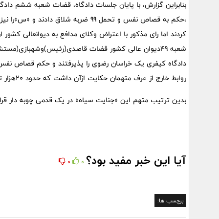
بنابراین گزارش، با پایان جلسات دادگاه، قضات شعبه ششم دادگ
کردند اما رای مذکور با اعتراض وکلای مدافع به دیوانعالی کشو
شعبه 49دیوان عالی کشور قضات قاصدی(رئیس)وشهبازی(مس
روابط خارج از عرف متهمان حکایت ازآن داشت که حدود 20هزار تماس و پیامک تلفنی بین آن ها رد و بدل شده است.
بدین ترتیب متهم این «جنایت سیاه» در یک قدمی چوبه دار قرار
آیا این خبر مفید بود؟
0
0
برچسب ها: