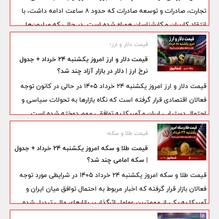
تجارت، صادرات و توسعه صادرات که حدود ۸ ساعت ادامه داشت، با
انتقاد کاربران و کارشناسان همراه شده است. در حالی که میلیون‌ها
مشتری این بانک‌ها با مشکلاتی در استفاده از همراه‌بانک و برخی
قیمت دلار و ارز؛
دستگاه‌های خودپرداز مواجه بودند، بانک مرکزی و بانک‌های درگیر تا
قیمت دلار و ارز امروز یکشنبه 24 خرداد + جدول
ساعت‌ها توضیح روشنی درباره علت این اختلال ارائه نکردند.
نرخ ارز | دلار در بازار آزاد چند شد؟
قیمت دلار و ارز امروز یکشنبه ۲۴ خرداد ۱۴۰۵ در حالی در کانون توجه
فعالان اقتصادی قرار گرفته است که نگاه بازارها به تحولات سیاسی و
احتمال دستیابی ایران و آمریکا به توافقی مهم دوخته شده است.
معامله‌گران معتقدند نتیجه مذاکرات می‌تواند مسیر قیمت دلار، یورو،
قیمت طلا و سکه؛
درهم و سایر ارزهای خارجی را در کوتاه‌مدت و میان‌مدت تغییر دهد.
قیمت طلا و سکه امروز یکشنبه 24 خرداد + جدول
| سکه امامی چند شد؟
قیمت طلا و سکه امروز یکشنبه ۲۴ خرداد ۱۴۰۵ در شرایطی مورد توجه
فعالان بازار قرار گرفته که اخبار مربوط به احتمال توافق میان ایران و
آمریکا به یکی از مهم‌ترین عوامل اثرگذار بر بازارهای مالی تبدیل شده
است. معامله‌گران معتقدند هرگونه پیشرفت در مذاکرات می‌تواند بر