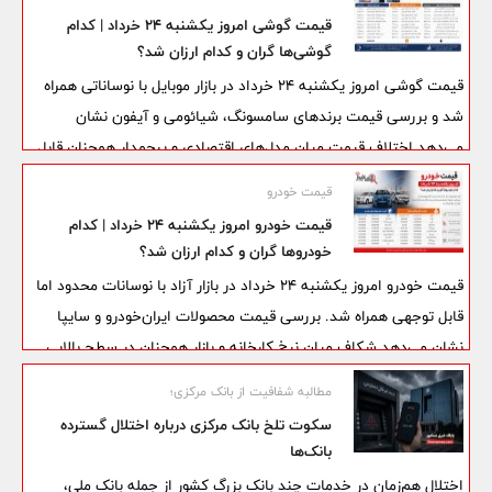
قیمت دلار، طلا و سکه را افزایش داده است.در این خبر بخ بررسی
قیمت گوشی امروز یکشنبه ۲۴ خرداد | کدام
قیمت ها می پردازیم.
گوشی‌ها گران و کدام ارزان شد؟
قیمت گوشی امروز یکشنبه ۲۴ خرداد در بازار موبایل با نوساناتی همراه
شد و بررسی قیمت برندهای سامسونگ، شیائومی و آیفون نشان
می‌دهد اختلاف قیمت میان مدل‌های اقتصادی و پرچمدار همچنان قابل
توجه است. در حالی که برخی خریداران منتظر کاهش قیمت‌ها هستند،
قیمت خودرو
فعالان بازار از ادامه رکود معاملات و افزایش احتیاط مشتریان خبر
قیمت خودرو امروز یکشنبه ۲۴ خرداد | کدام
می‌دهند.
خودروها گران و کدام ارزان شد؟
قیمت خودرو امروز یکشنبه ۲۴ خرداد در بازار آزاد با نوسانات محدود اما
قابل توجهی همراه شد. بررسی قیمت محصولات ایران‌خودرو و سایپا
نشان می‌دهد شکاف میان نرخ کارخانه و بازار همچنان در سطح بالایی
قرار دارد و بسیاری از خودروها با اختلافی چند صد میلیون تومانی معامله
مطالبه شفافیت از بانک مرکزی؛
می‌شوند. این شرایط باعث شده خریداران همچنان با احتیاط وارد بازار
سکوت تلخ بانک مرکزی درباره اختلال گسترده
شوند.
بانک‌ها
اختلال هم‌زمان در خدمات چند بانک بزرگ کشور از جمله بانک ملی،