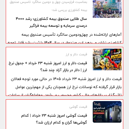
بمناسبت فرارسیدن چهل و دومین سالگرد تاسیس صندوق
نرخ ارز، قیمت طلا و سکه و همچنین روند معاملات در بازارهای داخلی
بیمه کشاورزی بررسی شد؛
تاثیر مستقیم بگذارد.
سال طلایی صندوق بیمه کشاورزی؛ رشد ۴۰۰۰
درصدی سرمایه و توسعه بیمه فراگیر
آمارهای ارائه‌شده در چهل‌ودومین سالگرد تأسیس صندوق بیمه
کشاورزی نشان می‌دهد این صندوق در سال ۱۴۰۴ با ثبت رشد قابل توجه
در سرمایه، افزایش اعتبارات دولتی و توسعه پوشش بیمه‌ای محصولات
قیمت دلار و ارز
راهبردی، عملکردی کم‌سابقه را به ثبت رسانده است.
قیمت دلار و ارز امروز شنبه 23 خرداد + جدول نرخ
ارز | دلار در بازار آزاد چند شد؟
قیمت دلار و ارز امروز شنبه 23 خرداد 1405 در حالی مورد توجه فعالان
بازار قرار گرفته که نوسانات نرخ ارز همچنان یکی از مهم‌ترین عوامل
تاثیرگذار بر بازارهای مالی کشور محسوب می‌شود. معامله‌گران از ساعات
ابتدایی امروز روند قیمت دلار در بازار آزاد، نرخ یورو و سایر ارزهای
قیمت گوشی
پرتقاضا را زیر نظر دارند تا چشم‌انداز بازار در روزهای آینده را ارزیابی
قیمت گوشی امروز شنبه ۲۳ خرداد | کدام
کنند.
گوشی‌ها گران و کدام ارزان شد؟