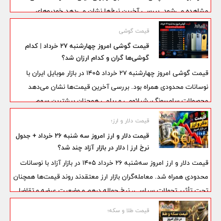
مشاهده می‌شود. بررسی آخرین نرخ‌ها نشان می‌دهد خودروهای
مونتاژی و اتوماتیک در سطوح قیمتی بالاتری قرار دارند و برخی مدل‌های
قیمت گوشی
اقتصادی نیز همچنان در محدوده یک میلیارد تومان معامله می‌شوند. در
قیمت گوشی امروز چهارشنبه ۲۷ خرداد | کدام
این میان، ری‌را توربو، دنا پلاس اتوماتیک و پژو ۲۰۷ اتوماتیک
گوشی‌ها گران و کدام ارزان شد؟
سقف‌شیشه‌ای در صدر جدول قیمت‌ها قرار گرفته‌اند.
قیمت گوشی امروز چهارشنبه ۲۷ خرداد ۱۴۰۵ در بازار موبایل ایران با
نوسانات محدودی همراه بود. بررسی آخرین قیمت‌ها نشان می‌دهد
محصولات سامسونگ، شیائومی و ریلمی همچنان بیشترین سهم
معاملات بازار را به خود اختصاص داده‌اند. در این میان، برخی مدل‌های
قیمت دلار و ارز؛
میان‌رده با افزایش تقاضا مواجه شده‌اند و گوشی‌های اقتصادی همچنان
قیمت دلار و ارز امروز سه شنبه 26 خرداد + جدول
گزینه نخست خریداران محسوب می‌شوند.
نرخ ارز | دلار در بازار آزاد چند شد؟
قیمت دلار و ارز امروز سه‌شنبه 26 خرداد 1405 در بازار آزاد با نوسانات
محدودی همراه شد. معامله‌گران بازار ارز معتقدند روند قیمت‌ها همچنان
تحت تأثیر تحولات سیاسی، نرخ حواله درهم و وضعیت عرضه و تقاضا
قرار دارد. در معاملات امروز، دلار آزاد در کانال جدیدی نوسان کرد و توجه
قیمت طلا و سکه؛
فعالان اقتصادی را به خود جلب کرد.