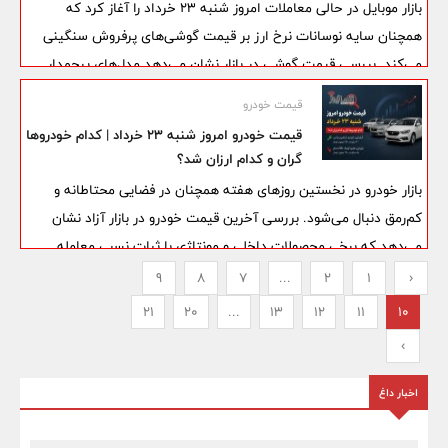
بازار موبایل در حالی معاملات امروز شنبه ۲۳ خرداد را آغاز کرد که
همچنان سایه نوسانات نرخ ارز بر قیمت گوشی‌های پرفروش سنگینی
می‌کند. بررسی قیمت گوشی در بازار نشان می‌دهد مدل‌های پرچمدار
سامسونگ همچنان در سطوح قیمتی بالایی معامله می‌شوند، اما در
قیمت خودرو
بخش میان‌رده‌ها و اقتصادی‌ها رقابت میان فروشندگان باعث شده برخی
قیمت خودرو امروز شنبه ۲۳ خرداد | کدام خودروها
مدل‌ها با قیمت‌های جذاب‌تری در دسترس خریداران قرار گیرند.
گران و کدام ارزان شد؟
بازار خودرو در نخستین روزهای هفته همچنان در فضایی محتاطانه و
کم‌رمق دنبال می‌شود. بررسی آخرین قیمت خودرو در بازار آزاد نشان
می‌دهد که برخی محصولات داخلی و مونتاژی با ثبات نسبی معامله
می‌شوند، اما در تعدادی از خودروهای پرتقاضا نشانه‌هایی از افزایش یا
9
8
7
...
2
1
‹
کاهش محدود قیمت دیده می‌شود. فعالان بازار معتقدند نوسانات نرخ
21
20
...
13
12
11
10
ارز و انتظار خریداران برای روشن‌تر شدن شرایط اقتصادی، همچنان
›
مهم‌ترین عوامل اثرگذار بر قیمت خودرو هستند.
اخبار داغ