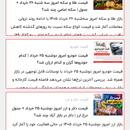
قیمت طلا و سکه امروز سه شنبه 26 خرداد +
جدول | سکه امامی چند شد؟
بازار طلا و سکه امروز سه‌شنبه 26 خرداد 1405 با ادامه روند نزولی
معاملات آغاز شد و قیمت انواع سکه نسبت به روزهای گذشته کاهش
یافت. بر اساس آخرین نرخ‌های اعلام شده، سکه امامی به کانال 169
میلیون تومان سقوط کرده و همچنان تحت تأثیر نوسانات نرخ ارز و
قیمت خودرو؛
تحولات سیاسی قرار دارد.
قیمت خودرو امروز دوشنبه ۲۵ خرداد | کدام
خودروها گران و کدام ارزان شد؟
قیمت خودرو امروز دوشنبه ۲۵ خرداد با نوسانات قابل توجهی در بازار
همراه شد. بررسی آخرین نرخ‌ها نشان می‌دهد فاصله قیمت کارخانه و
بازار در برخی محصولات ایران‌خودرو همچنان چشمگیر است و همین
موضوع باعث شده خریداران و فعالان بازار با دقت بیشتری تحولات
قیمت دلار و ارز؛
قیمتی را دنبال کنند. در میان خودروهای پرتقاضا، دنا پلاس، پژو ۲۰۷ و
قیمت دلار و ارز امروز دوشنبه 25 خرداد + جدول
تارا همچنان در کانون توجه بازار قرار دارند.
نرخ ارز | دلار در بازار آزاد چند شد؟
بازار ارز امروز دوشنبه 25 خرداد 1405 در حالی فعالیت خود را آغاز کرد