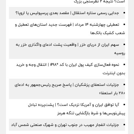
است؟ نتیجه ۲ نظرسنجی بزرگ
جدایی رسمی ستاره استقلال | مقصد بعدی پرسپولیس یا اروپا؟
تعطیلی چهارشنبه ۱۴ مرداد | فهرست جدید استان‌های تعطیل و
شعب کشیک بانک‌ها
سهم ایران از دریای خزر | واقعیت پشت ادعای واگذاری خزر به
روسیه
نحوه فعال‌سازی کیف پول ایران با کد *98# | انتقال وجه و خرید
بدون اینترنت
جزئیات استعفای پزشکیان | پاسخ صریح رئیس‌جمهور به ادعای
«۲۸ بار استعفا»
آیا توافق ایران و آمریکا نزدیک است؟ | پشت‌پرده تبادل
پیش‌نویس‌ها و شرط بازگشایی تنگه هرمز
جزئیات انفجار مهیب در جنوب تهران و شهرک صنعتی شمس آباد