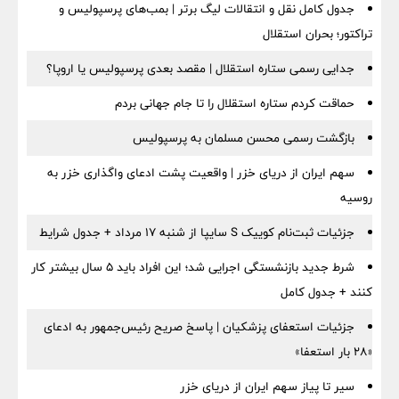
جدول کامل نقل و انتقالات لیگ برتر | بمب‌های پرسپولیس و
تراکتور؛ بحران استقلال
جدایی رسمی ستاره استقلال | مقصد بعدی پرسپولیس یا اروپا؟
حماقت کردم ستاره استقلال را تا جام جهانی بردم
بازگشت رسمی محسن مسلمان به پرسپولیس
سهم ایران از دریای خزر | واقعیت پشت ادعای واگذاری خزر به
روسیه
جزئیات ثبت‌نام کوییک S سایپا از شنبه ۱۷ مرداد + جدول شرایط
شرط جدید بازنشستگی اجرایی شد؛ این افراد باید ۵ سال بیشتر کار
کنند + جدول کامل
جزئیات استعفای پزشکیان | پاسخ صریح رئیس‌جمهور به ادعای
«۲۸ بار استعفا»
سیر تا پیاز سهم ایران از دریای خزر