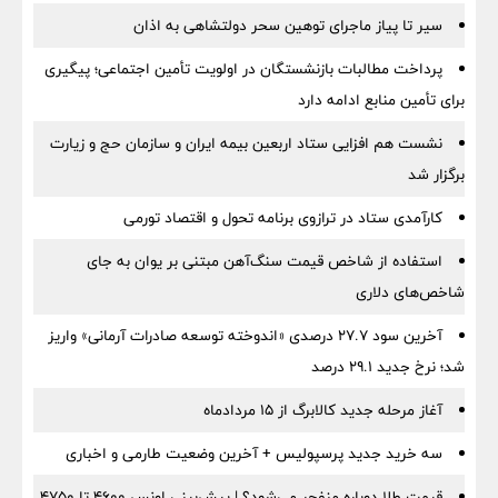
سیر تا پیاز ماجرای توهین سحر دولتشاهی به اذان
پرداخت مطالبات بازنشستگان در اولویت تأمین اجتماعی؛ پیگیری
برای تأمین منابع ادامه دارد
نشست هم افزایی ستاد اربعین بیمه ایران و سازمان حج و زیارت
برگزار شد
کارآمدی ستاد در ترازوی برنامه تحول و اقتصاد تورمی
استفاده از شاخص قیمت سنگ‌آهن مبتنی بر یوان به جای
شاخص‌های دلاری
آخرین سود ۲۷.۷ درصدی «اندوخته توسعه صادرات آرمانی» واریز
شد؛ نرخ جدید ۲۹.۱ درصد
آغاز مرحله جدید کالابرگ از ۱۵ مردادماه
سه خرید جدید پرسپولیس + آخرین وضعیت طارمی و اخباری
قیمت طلا دوباره منفجر می‌شود؟ | پیش‌بینی اونس ۴۶۰۰ تا ۴۷۵۰