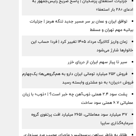
جزئیات استعفای پزشکیان | پاسخ صریح رئیس‌جمهور به
ادعای «۲۸ بار استعفا»
توافق ایران و عمان بر سر مسیر جدید تنگه هرمز | جزئیات
بیانیه مهم تهران و مسقط
زمان واریز کالابرگ مرداد ۱۴۰۵ تغییر کرد | فردا حساب این
خانوارها شارژ می‌شود
سیر تا پیاز سهم ایران از دریای خزر
فروش ۲۵۲ میلیارد تومانی ایران دارو به هم‌گروهی‌ها؛ یک‌چهارم
فروش «دیران» به دو مشتری وابسته رسید
پشت سود ۲.۴ همتی ذوب‌آهن چه خبر است؟ | «ذوب» با زیان
عملیاتی ۶.۷ همتی سود ساخت
۳۷ میلیارد سود معاملاتی، ۲۶۵۱ میلیارد افت پرتفوی گروه
سرمایه‌گذاری سایپا
طلاق به خاطر پیراهن پرسپولیس؛ ماجرای عجیب مرد سبزواری