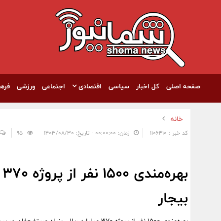
صفحه اصلی
کل اخبار
سیاسی
اقتصادی
اجتماعی
ورزشی
فره
خانه
کد خبر : 1106410
زمان: ۰۰:۰۰:۰۰ - تاریخ: ۱۴۰۳/۰۸/۳۰
95
ب
بیجار